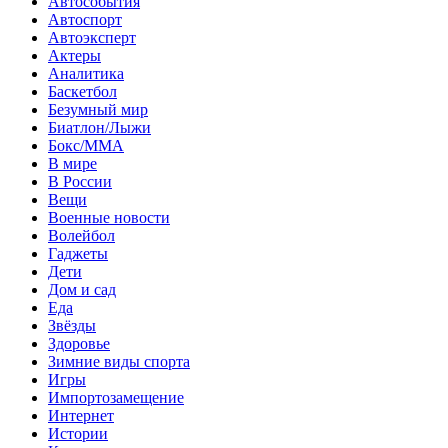
Автособытия
Автоспорт
Автоэксперт
Актеры
Аналитика
Баскетбол
Безумный мир
Биатлон/Лыжи
Бокс/MMA
В мире
В России
Вещи
Военные новости
Волейбол
Гаджеты
Дети
Дом и сад
Еда
Звёзды
Здоровье
Зимние виды спорта
Игры
Импортозамещение
Интернет
Истории