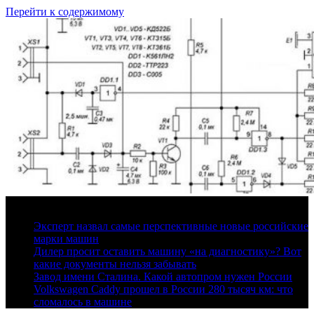
Перейти к содержимому
7 августа, 2026
Эксперт назвал самые перспективные новые российские
марки машин
Дилер просит оставить машину «на диагностику»? Вот
какие документы нельзя забывать
Завод имени Сталина. Какой автопром нужен России
Volkswagen Caddy прошел в России 280 тысяч км: что
сломалось в машине