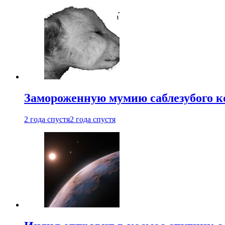
Замороженную мумию саблезубого к
2 года спустя
2 года спустя