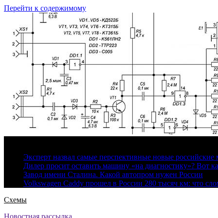
Перейти к содержимому
9 августа, 2026
Эксперт назвал самые перспективные новые российские
Дилер просит оставить машину «на диагностику»? Вот ка
Завод имени Сталина. Какой автопром нужен России
Volkswagen Caddy прошел в России 280 тысяч км: что сл
Схемы
Новостная рассылка