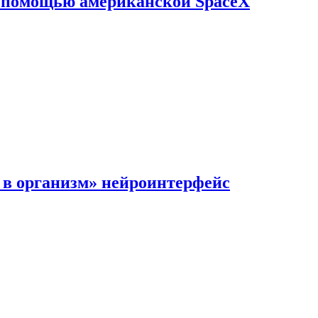
с помощью американской SpaceX
в организм» нейроинтерфейс