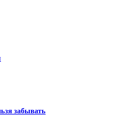
и
льзя забывать