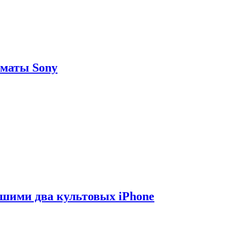
рматы Sony
вшими два культовых iPhone