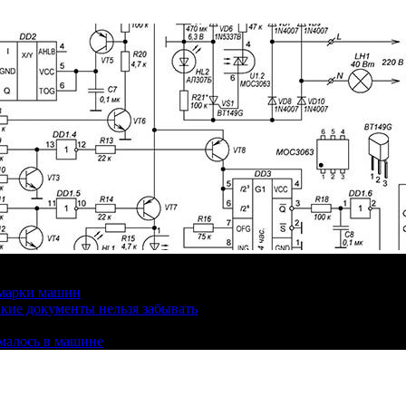
 марки машин
кие документы нельзя забывать
омалось в машине