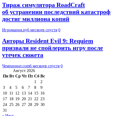
Тираж симулятора RoadCraft
об устранении последствий катастроф
достиг миллиона копий
Игромания.ру
6 месяцев спустя
0
Авторы Resident Evil 9: Requiem
призвали не спойлерить игру после
утечек сюжета
Чемпионат.com
6 месяцев спустя
0
Август 2026
Пн
Вт
Ср
Чт
Пт
Сб
Вс
1
2
3
4
5
6
7
8
9
10
11
12
13
14
15
16
17
18
19
20
21
22
23
24
25
26
27
28
29
30
31
« Июл