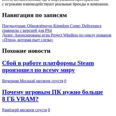
с игроками взаимодействуют реальные бренды и компании.
Навигация по записям
Предыдущая:
Обновлённую Kingdom Come: Deliverance
сравнили с версией для PS4
Далее:
Анонсирована игра Project Windless по циклу романов
«Птица, которая пьет слезы»
Похожие новости
Сбой в работе платформы Steam
произошел по всему миру
Вечерняя Москва
6 месяцев спустя
0
Почему игровым ПК нужно больше
8 ГБ VRAM?
Рамблер
6 месяцев спустя
0