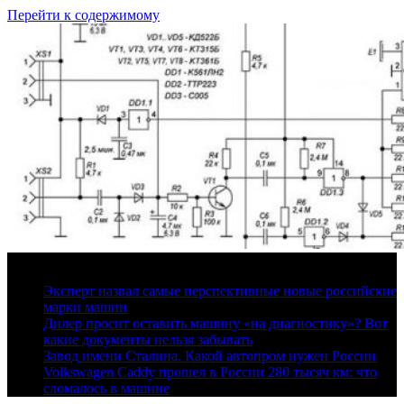
Перейти к содержимому
6 августа, 2026
Эксперт назвал самые перспективные новые российские
марки машин
Дилер просит оставить машину «на диагностику»? Вот
какие документы нельзя забывать
Завод имени Сталина. Какой автопром нужен России
Volkswagen Caddy прошел в России 280 тысяч км: что
сломалось в машине