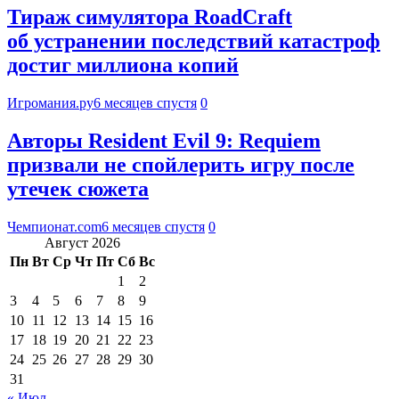
Тираж симулятора RoadCraft
об устранении последствий катастроф
достиг миллиона копий
Игромания.ру
6 месяцев спустя
0
Авторы Resident Evil 9: Requiem
призвали не спойлерить игру после
утечек сюжета
Чемпионат.com
6 месяцев спустя
0
Август 2026
Пн
Вт
Ср
Чт
Пт
Сб
Вс
1
2
3
4
5
6
7
8
9
10
11
12
13
14
15
16
17
18
19
20
21
22
23
24
25
26
27
28
29
30
31
« Июл