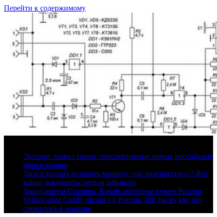
Перейти к содержимому
10 августа, 2026
Эксперт назвал самые перспективные новые российские
марки машин
Дилер просит оставить машину «на диагностику»? Вот
какие документы нельзя забывать
Завод имени Сталина. Какой автопром нужен России
Volkswagen Caddy прошел в России 280 тысяч км: что
сломалось в машине