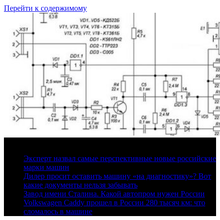
Перейти к содержимому
8 августа, 2026
Эксперт назвал самые перспективные новые российские
марки машин
Дилер просит оставить машину «на диагностику»? Вот
какие документы нельзя забывать
Завод имени Сталина. Какой автопром нужен России
Volkswagen Caddy прошел в России 280 тысяч км: что
сломалось в машине