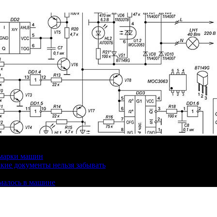
 марки машин
кие документы нельзя забывать
омалось в машине