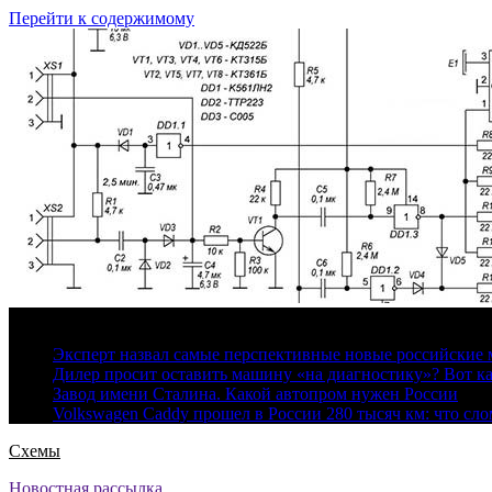
Перейти к содержимому
8 августа, 2026
Эксперт назвал самые перспективные новые российские
Дилер просит оставить машину «на диагностику»? Вот ка
Завод имени Сталина. Какой автопром нужен России
Volkswagen Caddy прошел в России 280 тысяч км: что сл
Схемы
Новостная рассылка