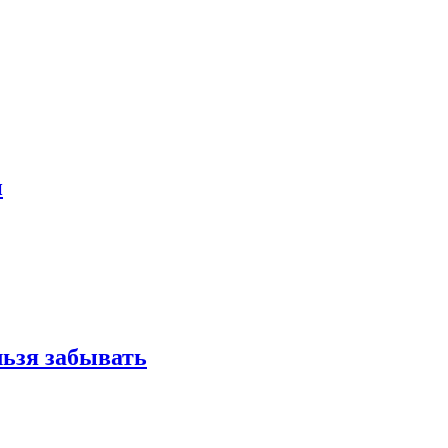
и
льзя забывать