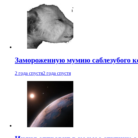
Замороженную мумию саблезубого к
2 года спустя
2 года спустя