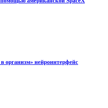
с помощью американской SpaceX
в организм» нейроинтерфейс