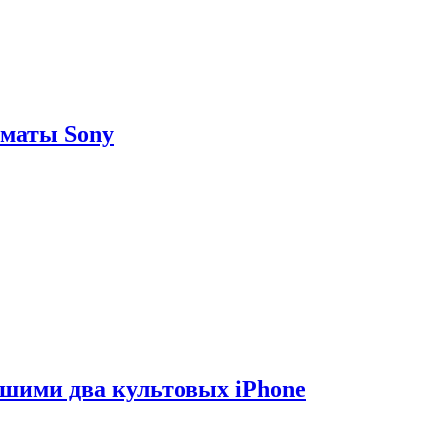
рматы Sony
вшими два культовых iPhone