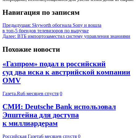
Навигация по записям
Предыдущая:
Skyworth обогнала Sony и вошла
в топ-5 брендов телевизоров по выручке
Далее:
ВТБ импортозаместил систему управления знаниями
Похожие новости
«Газпром» подал в российский
суд два иска к австрийской компании
OMV
Газета.Ru
6 месяцев спустя
0
СМИ: Deutsche Bank использовал
Эпштейна для доступа
к миллиардерам
Российская Газета
6 месяцев спустя
0