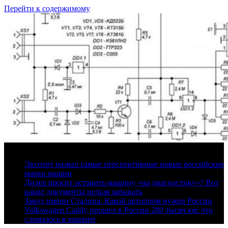
Перейти к содержимому
10 августа, 2026
Эксперт назвал самые перспективные новые российские
марки машин
Дилер просит оставить машину «на диагностику»? Вот
какие документы нельзя забывать
Завод имени Сталина. Какой автопром нужен России
Volkswagen Caddy прошел в России 280 тысяч км: что
сломалось в машине