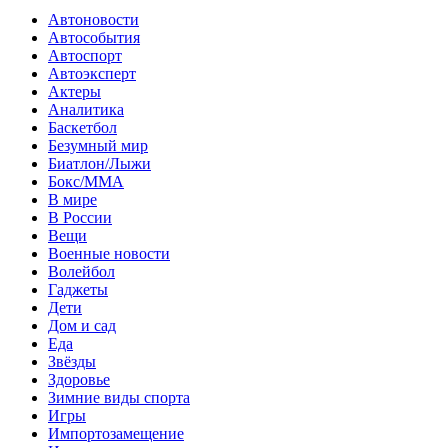
Автоновости
Автособытия
Автоспорт
Автоэксперт
Актеры
Аналитика
Баскетбол
Безумный мир
Биатлон/Лыжи
Бокс/MMA
В мире
В России
Вещи
Военные новости
Волейбол
Гаджеты
Дети
Дом и сад
Еда
Звёзды
Здоровье
Зимние виды спорта
Игры
Импортозамещение