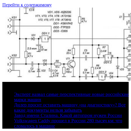
Перейти к содержимому
6 августа, 2026
Эксперт назвал самые перспективные новые российские
марки машин
Дилер просит оставить машину «на диагностику»? Вот
какие документы нельзя забывать
Завод имени Сталина. Какой автопром нужен России
Volkswagen Caddy прошел в России 280 тысяч км: что
сломалось в машине