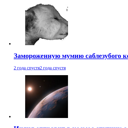
Замороженную мумию саблезубого к
2 года спустя
2 года спустя