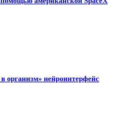
с помощью американской SpaceX
в организм» нейроинтерфейс