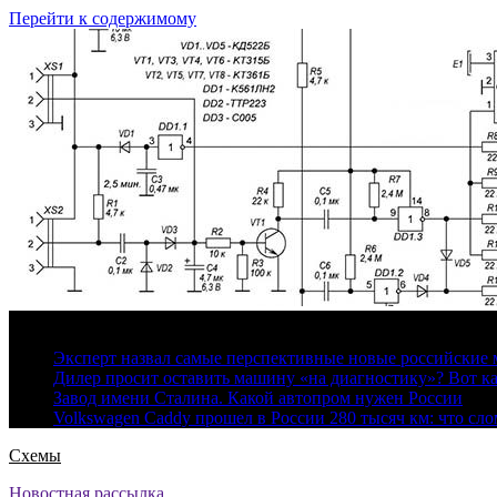
Перейти к содержимому
6 августа, 2026
Эксперт назвал самые перспективные новые российские
Дилер просит оставить машину «на диагностику»? Вот ка
Завод имени Сталина. Какой автопром нужен России
Volkswagen Caddy прошел в России 280 тысяч км: что сл
Схемы
Новостная рассылка