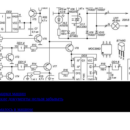
 марки машин
кие документы нельзя забывать
омалось в машине