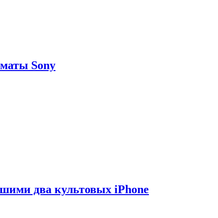
рматы Sony
вшими два культовых iPhone