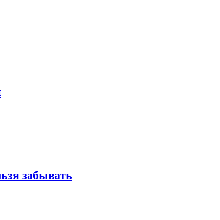
и
льзя забывать