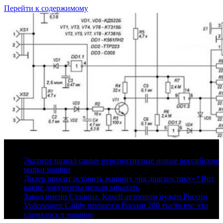
Перейти к содержимому
8 августа, 2026
Эксперт назвал самые перспективные новые российские
марки машин
Дилер просит оставить машину «на диагностику»? Вот
какие документы нельзя забывать
Завод имени Сталина. Какой автопром нужен России
Volkswagen Caddy прошел в России 280 тысяч км: что
сломалось в машине