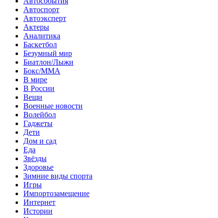
Автособытия
Автоспорт
Автоэксперт
Актеры
Аналитика
Баскетбол
Безумный мир
Биатлон/Лыжи
Бокс/MMA
В мире
В России
Вещи
Военные новости
Волейбол
Гаджеты
Дети
Дом и сад
Еда
Звёзды
Здоровье
Зимние виды спорта
Игры
Импортозамещение
Интернет
Истории