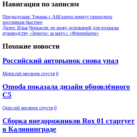
Навигация по записям
Предыдущая:
Товары с AliExpress начнут приходить
россиянам быстрее
Далее:
Илья Черкасов: не вижу оснований для похвалы
руководству «Зенита» за матч с «Фенербахче»
Похожие новости
Российский авторынок снова упал
Motor.ru
6 месяцев спустя
0
Omoda показала дизайн обновлённого
С5
Quto.ru
6 месяцев спустя
0
Сборка внедорожников Rox 01 стартует
в Калининграде