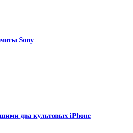
рматы Sony
вшими два культовых iPhone