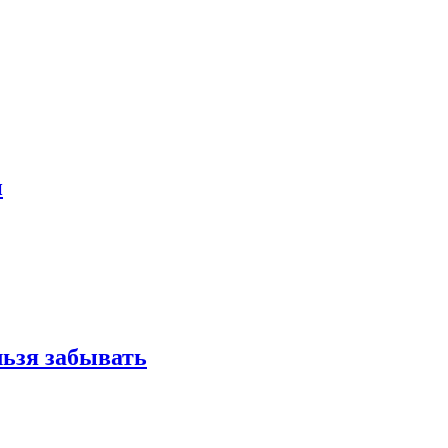
и
льзя забывать