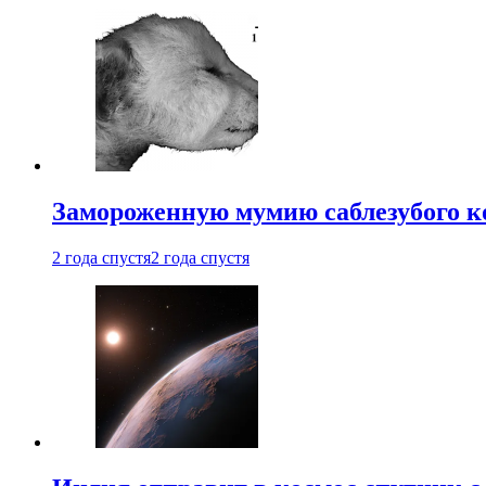
Замороженную мумию саблезубого к
2 года спустя
2 года спустя