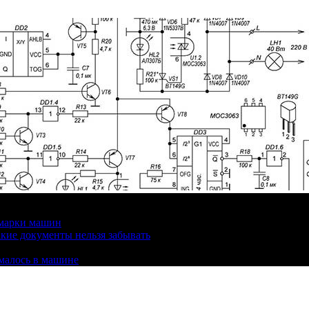
 марки машин
кие документы нельзя забывать
омалось в машине