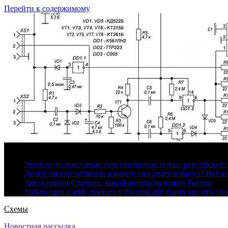
Перейти к содержимому
7 августа, 2026
Эксперт назвал самые перспективные новые российские
Дилер просит оставить машину «на диагностику»? Вот ка
Завод имени Сталина. Какой автопром нужен России
Volkswagen Caddy прошел в России 280 тысяч км: что сл
Схемы
Новостная рассылка