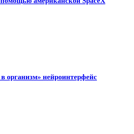
с помощью американской SpaceX
в организм» нейроинтерфейс