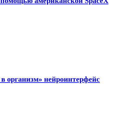
с помощью американской SpaceX
в организм» нейроинтерфейс