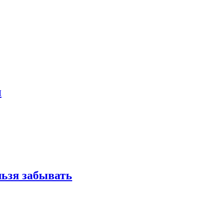
и
льзя забывать