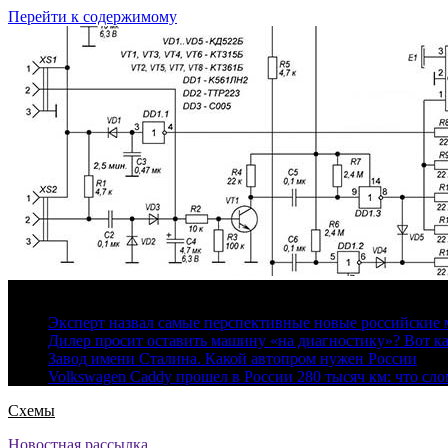
Перейти к содержимому
6 августа, 2026
Эксперт назвал самые перспективные новые российские
Дилер просит оставить машину «на диагностику»? Вот ка
Завод имени Сталина. Какой автопром нужен России
Volkswagen Caddy прошел в России 280 тысяч км: что сл
Схемы
Новостная рассылка