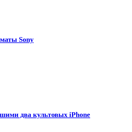
рматы Sony
вшими два культовых iPhone