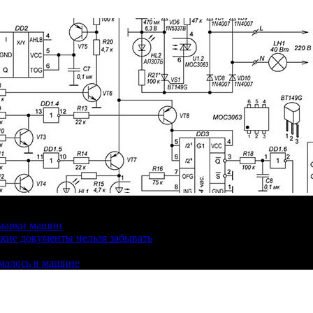
 марки машин
кие документы нельзя забывать
омалось в машине