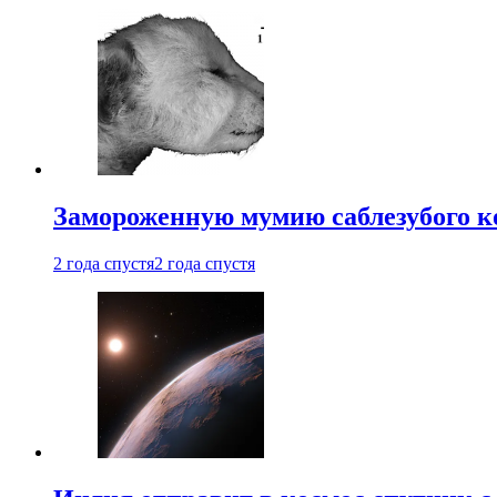
Замороженную мумию саблезубого к
2 года спустя
2 года спустя