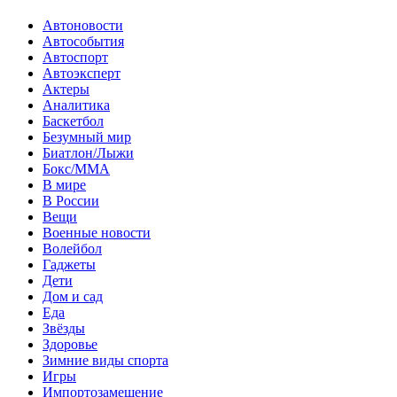
Автоновости
Автособытия
Автоспорт
Автоэксперт
Актеры
Аналитика
Баскетбол
Безумный мир
Биатлон/Лыжи
Бокс/MMA
В мире
В России
Вещи
Военные новости
Волейбол
Гаджеты
Дети
Дом и сад
Еда
Звёзды
Здоровье
Зимние виды спорта
Игры
Импортозамещение