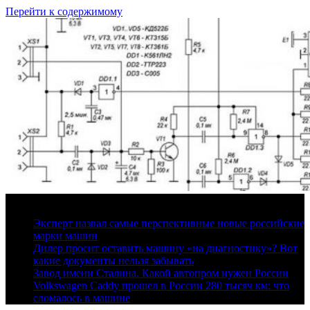
Перейти к содержимому
8 августа, 2026
Эксперт назвал самые перспективные новые российские
марки машин
Дилер просит оставить машину «на диагностику»? Вот
какие документы нельзя забывать
Завод имени Сталина. Какой автопром нужен России
Volkswagen Caddy прошел в России 280 тысяч км: что
сломалось в машине