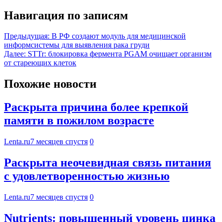
Навигация по записям
Предыдущая:
В РФ создают модуль для медицинской
информсистемы для выявления рака груди
Далее:
STTr: блокировка фермента PGAM очищает организм
от стареющих клеток
Похожие новости
Раскрыта причина более крепкой
памяти в пожилом возрасте
Lenta.ru
7 месяцев спустя
0
Раскрыта неочевидная связь питания
с удовлетворенностью жизнью
Lenta.ru
7 месяцев спустя
0
Nutrients: повышенный уровень цинка