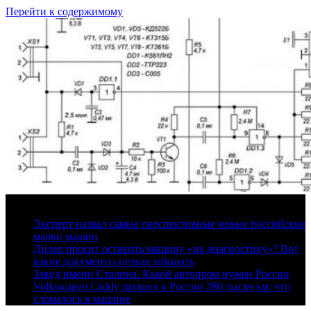
Перейти к содержимому
8 августа, 2026
Эксперт назвал самые перспективные новые российские
марки машин
Дилер просит оставить машину «на диагностику»? Вот
какие документы нельзя забывать
Завод имени Сталина. Какой автопром нужен России
Volkswagen Caddy прошел в России 280 тысяч км: что
сломалось в машине