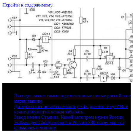
Перейти к содержимому
7 августа, 2026
Эксперт назвал самые перспективные новые российские
марки машин
Дилер просит оставить машину «на диагностику»? Вот
какие документы нельзя забывать
Завод имени Сталина. Какой автопром нужен России
Volkswagen Caddy прошел в России 280 тысяч км: что
сломалось в машине