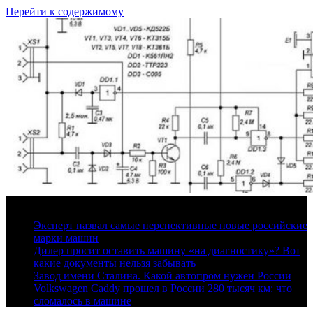
Перейти к содержимому
9 августа, 2026
Эксперт назвал самые перспективные новые российские
марки машин
Дилер просит оставить машину «на диагностику»? Вот
какие документы нельзя забывать
Завод имени Сталина. Какой автопром нужен России
Volkswagen Caddy прошел в России 280 тысяч км: что
сломалось в машине