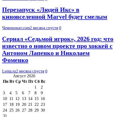
Перезапуск «Людей Икс» в
киновселенной Marvel будет смелым
Чемпионат.com
2 месяца спустя
0
Сериал «Седьмой игрок», 2026 год: что
известно о новом проекте про хоккей с
Антоном Лапенко и Николаем
Фоменко
Lenta.ru
2 месяца спустя
0
Август 2026
Пн
Вт
Ср
Чт
Пт
Сб
Вс
1
2
3
4
5
6
7
8
9
10
11
12
13
14
15
16
17
18
19
20
21
22
23
24
25
26
27
28
29
30
31