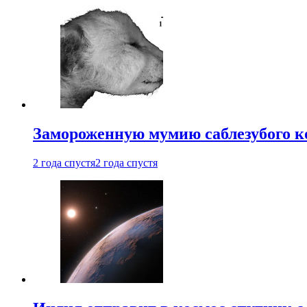
Замороженную мумию саблезубого к
2 года спустя
2 года спустя