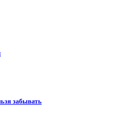
и
льзя забывать