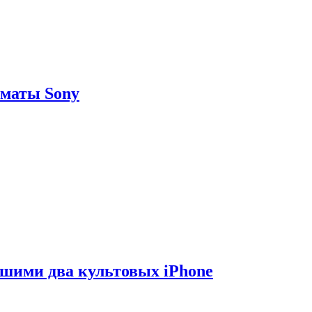
рматы Sony
вшими два культовых iPhone