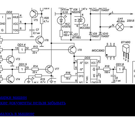
 марки машин
кие документы нельзя забывать
омалось в машине