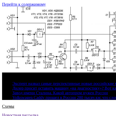
Перейти к содержимому
10 августа, 2026
Эксперт назвал самые перспективные новые российские
Дилер просит оставить машину «на диагностику»? Вот ка
Завод имени Сталина. Какой автопром нужен России
Volkswagen Caddy прошел в России 280 тысяч км: что сл
Схемы
Новостная рассылка