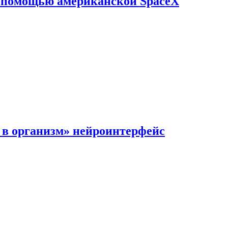
с помощью американской SpaceX
в организм» нейроинтерфейс