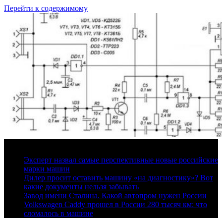
Перейти к содержимому
6 августа, 2026
Эксперт назвал самые перспективные новые российские
марки машин
Дилер просит оставить машину «на диагностику»? Вот
какие документы нельзя забывать
Завод имени Сталина. Какой автопром нужен России
Volkswagen Caddy прошел в России 280 тысяч км: что
сломалось в машине