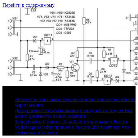
Перейти к содержимому
6 августа, 2026
Эксперт назвал самые перспективные новые российские
марки машин
Дилер просит оставить машину «на диагностику»? Вот
какие документы нельзя забывать
Завод имени Сталина. Какой автопром нужен России
Volkswagen Caddy прошел в России 280 тысяч км: что
сломалось в машине