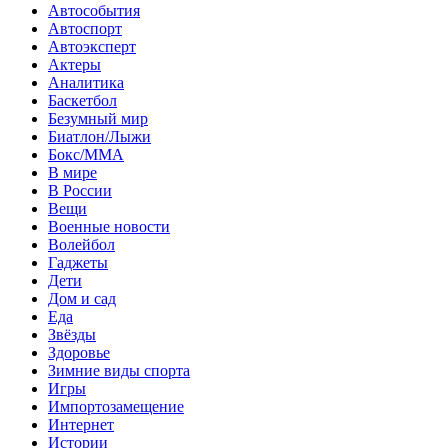
Автособытия
Автоспорт
Автоэксперт
Актеры
Аналитика
Баскетбол
Безумный мир
Биатлон/Лыжи
Бокс/MMA
В мире
В России
Вещи
Военные новости
Волейбол
Гаджеты
Дети
Дом и сад
Еда
Звёзды
Здоровье
Зимние виды спорта
Игры
Импортозамещение
Интернет
Истории