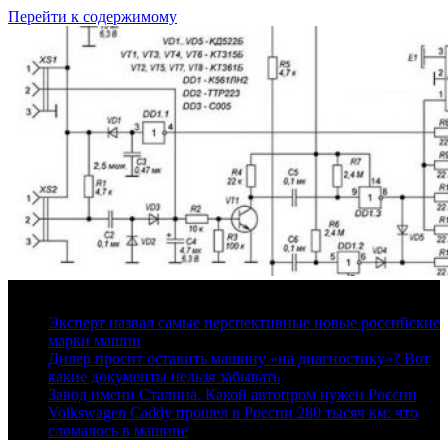
Перейти к содержимому
7 августа, 2026
Эксперт назвал самые перспективные новые российские
марки машин
Дилер просит оставить машину «на диагностику»? Вот
какие документы нельзя забывать
Завод имени Сталина. Какой автопром нужен России
Volkswagen Caddy прошел в России 280 тысяч км: что
сломалось в машине