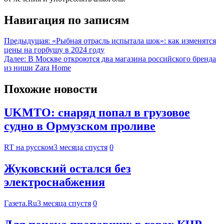
Навигация по записям
Предыдущая:
«Рыбная отрасль испытала шок»: как изменятся
цены на горбушу в 2024 году
Далее:
В Москве откроются два магазина российского бренда
из ниши Zara Home
Похожие новости
UKMTO: снаряд попал в грузовое
судно в Ормузском проливе
RT на русском
3 месяца спустя
0
Жуковский остался без
электроснабжения
Газета.Ru
3 месяца спустя
0