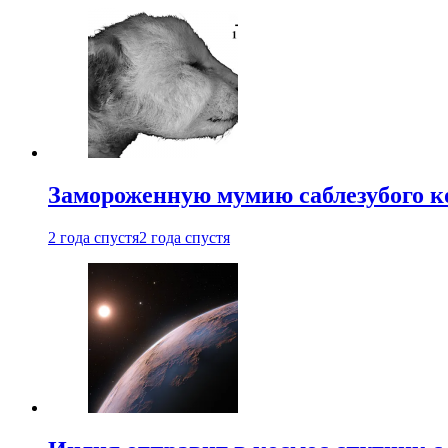
Замороженную мумию саблезубого к
2 года спустя
2 года спустя