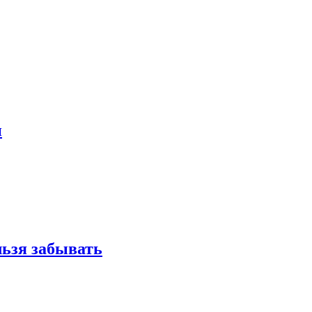
и
льзя забывать