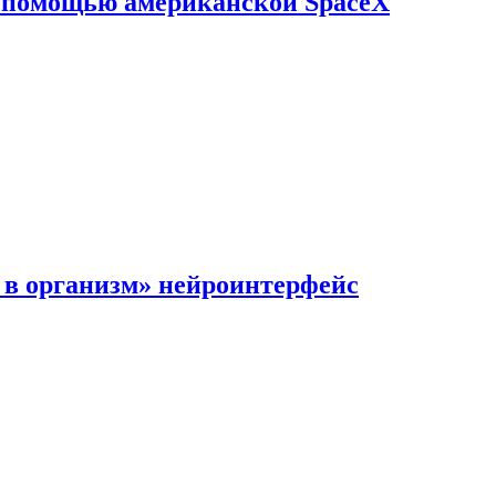
с помощью американской SpaceX
в организм» нейроинтерфейс