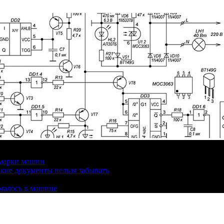
 марки машин
кие документы нельзя забывать
омалось в машине