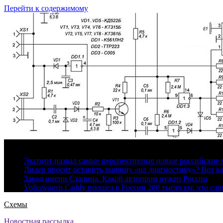
Перейти к содержимому
8 августа, 2026
Эксперт назвал самые перспективные новые российские
Дилер просит оставить машину «на диагностику»? Вот ка
Завод имени Сталина. Какой автопром нужен России
Volkswagen Caddy прошел в России 280 тысяч км: что сл
Схемы
Новостная рассылка