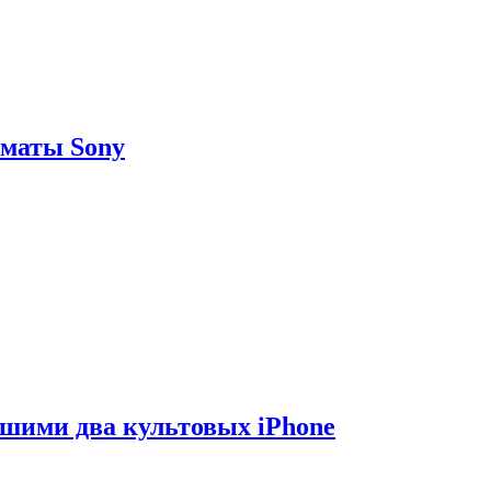
рматы Sony
вшими два культовых iPhone