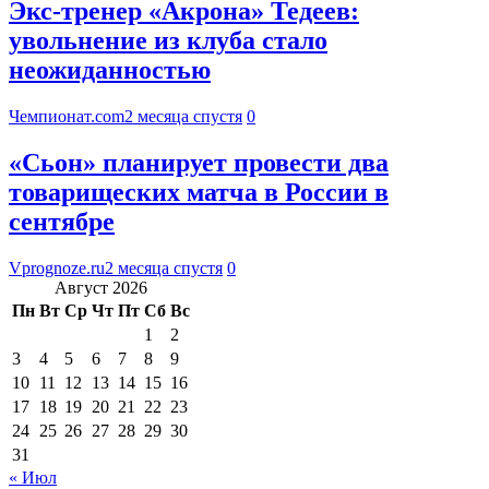
Экс-тренер «Акрона» Тедеев:
увольнение из клуба стало
неожиданностью
Чемпионат.com
2 месяца спустя
0
«Сьон» планирует провести два
товарищеских матча в России в
сентябре
Vprognoze.ru
2 месяца спустя
0
Август 2026
Пн
Вт
Ср
Чт
Пт
Сб
Вс
1
2
3
4
5
6
7
8
9
10
11
12
13
14
15
16
17
18
19
20
21
22
23
24
25
26
27
28
29
30
31
« Июл