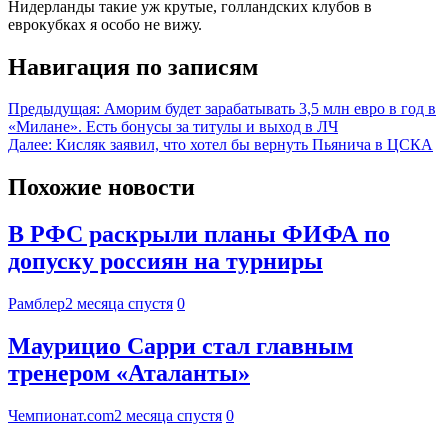
Нидерланды такие уж крутые, голландских клубов в
еврокубках я особо не вижу.
Навигация по записям
Предыдущая:
Аморим будет зарабатывать 3,5 млн евро в год в
«Милане». Есть бонусы за титулы и выход в ЛЧ
Далее:
Кисляк заявил, что хотел бы вернуть Пьянича в ЦСКА
Похожие новости
В РФС раскрыли планы ФИФА по
допуску россиян на турниры
Рамблер
2 месяца спустя
0
Маурицио Сарри стал главным
тренером «Аталанты»
Чемпионат.com
2 месяца спустя
0