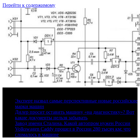
Перейти к содержимому
7 августа, 2026
Эксперт назвал самые перспективные новые российские
марки машин
Дилер просит оставить машину «на диагностику»? Вот
какие документы нельзя забывать
Завод имени Сталина. Какой автопром нужен России
Volkswagen Caddy прошел в России 280 тысяч км: что
сломалось в машине