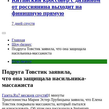
от россиянина выходит на
финишную прямую
7 дней спустя
Главная
Шоу-бизнес
Подруга Товстик заявила, что она защищала
насильника-массажиста
Шоу-бизнес
Подруга Товстик заявила,
что она защищала насильника-
массажиста
Газета.Ru
7 месяцев спустя
0
1 минуты
Триатлонистка Мария Эстер-Трубицына заявила, что Елена
Товстик покрывала массажиста, который пытался
ее изнасиловать. Об этом она рассказала в Instagram.