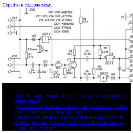
Перейти к содержимому
7 августа, 2026
Эксперт назвал самые перспективные новые российские
марки машин
Дилер просит оставить машину «на диагностику»? Вот
какие документы нельзя забывать
Завод имени Сталина. Какой автопром нужен России
Volkswagen Caddy прошел в России 280 тысяч км: что
сломалось в машине