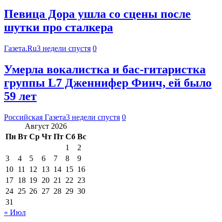
Певица Дора ушла со сцены после
шутки про сталкера
Газета.Ru
3 недели спустя
0
Умерла вокалистка и бас-гитаристка
группы L7 Дженнифер Финч, ей было
59 лет
Российская Газета
3 недели спустя
0
Август 2026
Пн
Вт
Ср
Чт
Пт
Сб
Вс
1
2
3
4
5
6
7
8
9
10
11
12
13
14
15
16
17
18
19
20
21
22
23
24
25
26
27
28
29
30
31
« Июл