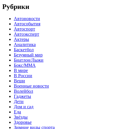
Рубрики
Автоновости
Автособытия
Автоспорт
Автоэксперт
Актеры
Аналитика
Баскетбол
Безумный мир
Биатлон/Лыжи
Бокс/MMA
В мире
В России
Вещи
Военные новости
Волейбол
Гаджеты
Дети
Дом и сад
Еда
Звёзды
Здоровье
Зимние виды спорта