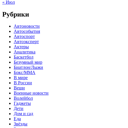
« Июл
Рубрики
Автоновости
Автособытия
Автоспорт
Автоэксперт
Актеры
Аналитика
Баскетбол
Безумный мир
Биатлон/Лыжи
Бокс/MMA
В мире
В России
Вещи
Военные новости
Волейбол
Гаджеты
Дети
Дом и сад
Еда
Звёзды