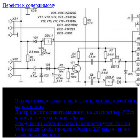
Перейти к содержимому
10 августа, 2026
Эксперт назвал самые перспективные новые российские
марки машин
Дилер просит оставить машину «на диагностику»? Вот
какие документы нельзя забывать
Завод имени Сталина. Какой автопром нужен России
Volkswagen Caddy прошел в России 280 тысяч км: что
сломалось в машине