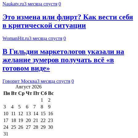
Naukatv.ru
3 месяца спустя
0
Это измена или флирт? Как вести себя
в критической ситуации
WomanHit.ru
3 месяца спустя
0
В Гильдии маркетологов указали на
желание зумеров получать всё «в
готовом виде»
Говорит Москва
3 месяца спустя
0
Август 2026
Пн
Вт
Ср
Чт
Пт
Сб
Вс
1
2
3
4
5
6
7
8
9
10
11
12
13
14
15
16
17
18
19
20
21
22
23
24
25
26
27
28
29
30
31