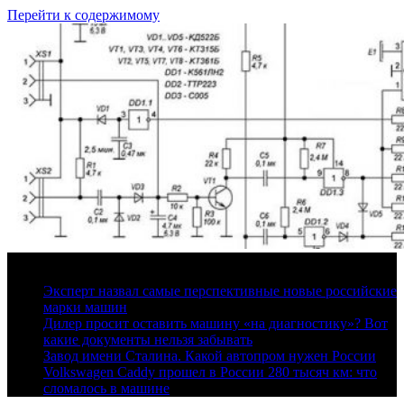
Перейти к содержимому
6 августа, 2026
Эксперт назвал самые перспективные новые российские
марки машин
Дилер просит оставить машину «на диагностику»? Вот
какие документы нельзя забывать
Завод имени Сталина. Какой автопром нужен России
Volkswagen Caddy прошел в России 280 тысяч км: что
сломалось в машине