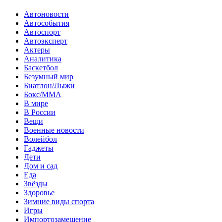
Автоновости
Автособытия
Автоспорт
Автоэксперт
Актеры
Аналитика
Баскетбол
Безумный мир
Биатлон/Лыжи
Бокс/MMA
В мире
В России
Вещи
Военные новости
Волейбол
Гаджеты
Дети
Дом и сад
Еда
Звёзды
Здоровье
Зимние виды спорта
Игры
Импортозамещение