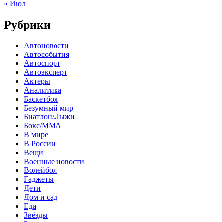
« Июл
Рубрики
Автоновости
Автособытия
Автоспорт
Автоэксперт
Актеры
Аналитика
Баскетбол
Безумный мир
Биатлон/Лыжи
Бокс/MMA
В мире
В России
Вещи
Военные новости
Волейбол
Гаджеты
Дети
Дом и сад
Еда
Звёзды