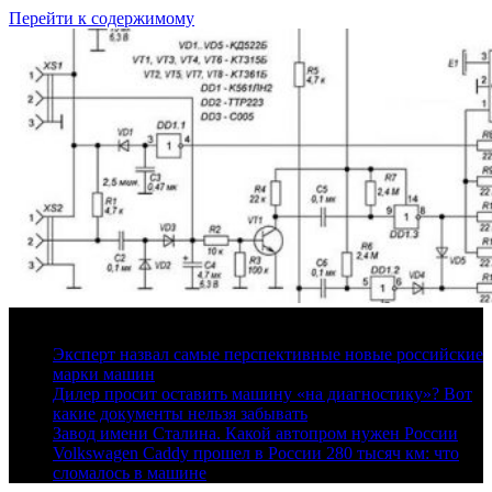
Перейти к содержимому
8 августа, 2026
Эксперт назвал самые перспективные новые российские
марки машин
Дилер просит оставить машину «на диагностику»? Вот
какие документы нельзя забывать
Завод имени Сталина. Какой автопром нужен России
Volkswagen Caddy прошел в России 280 тысяч км: что
сломалось в машине