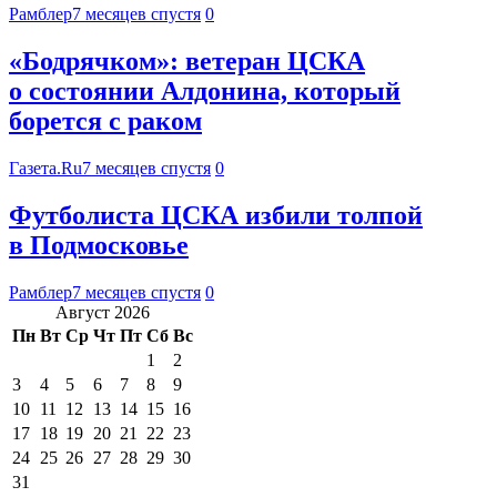
Рамблер
7 месяцев спустя
0
«Бодрячком»: ветеран ЦСКА
о состоянии Алдонина, который
борется с раком
Газета.Ru
7 месяцев спустя
0
Футболиста ЦСКА избили толпой
в Подмосковье
Рамблер
7 месяцев спустя
0
Август 2026
Пн
Вт
Ср
Чт
Пт
Сб
Вс
1
2
3
4
5
6
7
8
9
10
11
12
13
14
15
16
17
18
19
20
21
22
23
24
25
26
27
28
29
30
31