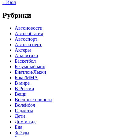
« Июл
Рубрики
Автоновости
Автособытия
Автоспорт
Автоэксперт
Актеры
Аналитика
Баскетбол
Безумный мир
Биатлон/Лыжи
Бокс/MMA
В мире
В России
Вещи
Военные новости
Волейбол
Гаджеты
Дети
Дом и сад
Еда
Звёзды