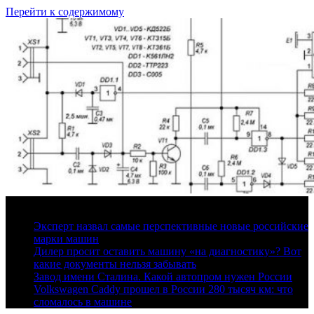
Перейти к содержимому
7 августа, 2026
Эксперт назвал самые перспективные новые российские
марки машин
Дилер просит оставить машину «на диагностику»? Вот
какие документы нельзя забывать
Завод имени Сталина. Какой автопром нужен России
Volkswagen Caddy прошел в России 280 тысяч км: что
сломалось в машине