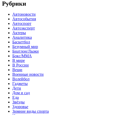
Рубрики
Автоновости
Автособытия
Автоспорт
Автоэксперт
Актеры
Аналитика
Баскетбол
Безумный мир
Биатлон/Лыжи
Бокс/MMA
В мире
В России
Вещи
Военные новости
Волейбол
Гаджеты
Дети
Дом и сад
Еда
Звёзды
Здоровье
Зимние виды спорта