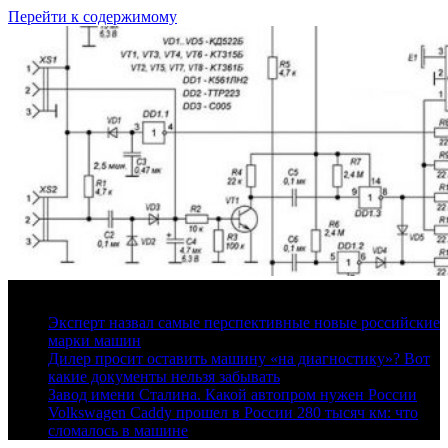
Перейти к содержимому
8 августа, 2026
Эксперт назвал самые перспективные новые российские
марки машин
Дилер просит оставить машину «на диагностику»? Вот
какие документы нельзя забывать
Завод имени Сталина. Какой автопром нужен России
Volkswagen Caddy прошел в России 280 тысяч км: что
сломалось в машине