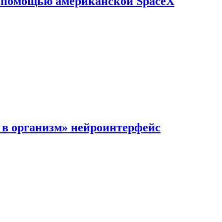
с помощью американской SpaceX
в организм» нейроинтерфейс