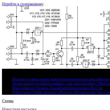
Перейти к содержимому
6 августа, 2026
Эксперт назвал самые перспективные новые российские
Дилер просит оставить машину «на диагностику»? Вот ка
Завод имени Сталина. Какой автопром нужен России
Volkswagen Caddy прошел в России 280 тысяч км: что сл
Схемы
Новостная рассылка