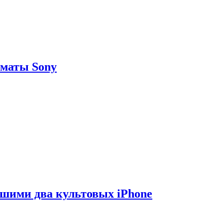
рматы Sony
вшими два культовых iPhone