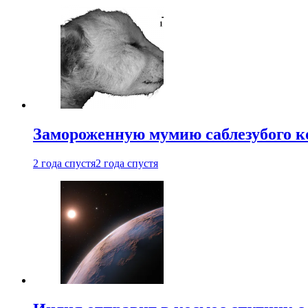
Замороженную мумию саблезубого к
2 года спустя
2 года спустя