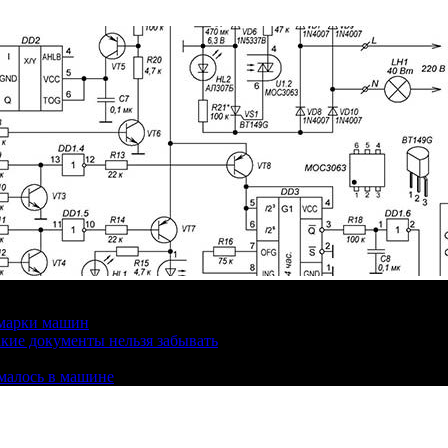
 марки машин
кие документы нельзя забывать
омалось в машине