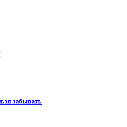
и
льзя забывать