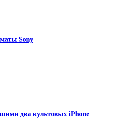
рматы Sony
вшими два культовых iPhone