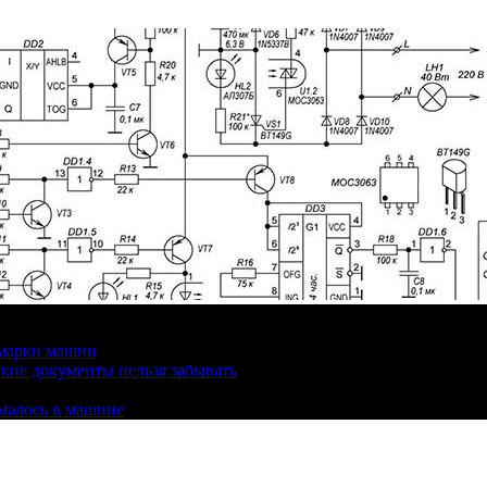
 марки машин
кие документы нельзя забывать
омалось в машине