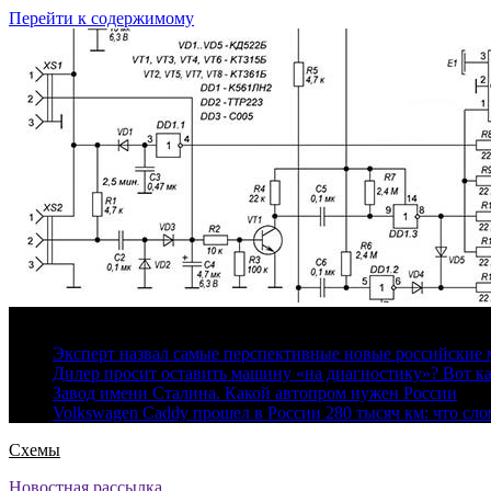
Перейти к содержимому
6 августа, 2026
Эксперт назвал самые перспективные новые российские
Дилер просит оставить машину «на диагностику»? Вот ка
Завод имени Сталина. Какой автопром нужен России
Volkswagen Caddy прошел в России 280 тысяч км: что сл
Схемы
Новостная рассылка