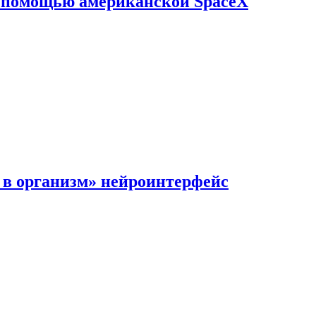
с помощью американской SpaceX
в организм» нейроинтерфейс