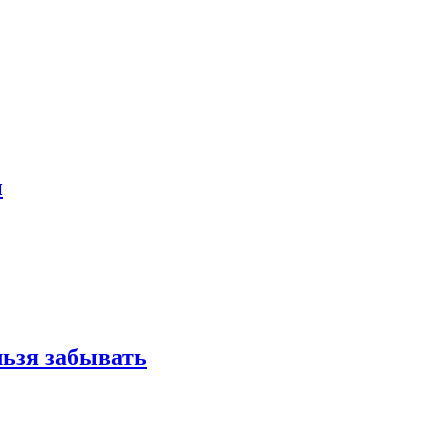
и
льзя забывать