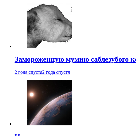
Замороженную мумию саблезубого к
2 года спустя
2 года спустя