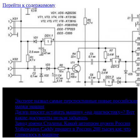
Перейти к содержимому
6 августа, 2026
Эксперт назвал самые перспективные новые российские
марки машин
Дилер просит оставить машину «на диагностику»? Вот
какие документы нельзя забывать
Завод имени Сталина. Какой автопром нужен России
Volkswagen Caddy прошел в России 280 тысяч км: что
сломалось в машине