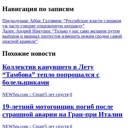
Навигация по записям
Предыдущая:
Аббас Галлямов: “Российские власти слишком
уж часто говорят откровенную неправду”
Далее:
Андрей Никулин: “Только у нас само желание путем
выборов и мирных протестов изменить режим сродни самой
опасной крамоле”
Похожие новости
Коллектив канувшего в Лету
“Тамбова” тепло попрощался с
болельщиками
NEWSru.com :: Спорт
5 лет спустя
0
19-летний мотогонщик погиб после
страшной аварии на Гран-при Италии
NEWSru.com :: Спорт
5 лет спустя
0