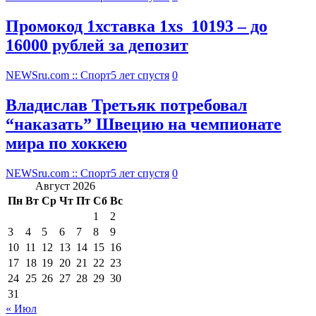
Промокод 1хставка 1xs_10193 – до
16000 рублей за депозит
NEWSru.com :: Спорт
5 лет спустя
0
Владислав Третьяк потребовал
“наказать” Швецию на чемпионате
мира по хоккею
NEWSru.com :: Спорт
5 лет спустя
0
Август 2026
Пн
Вт
Ср
Чт
Пт
Сб
Вс
1
2
3
4
5
6
7
8
9
10
11
12
13
14
15
16
17
18
19
20
21
22
23
24
25
26
27
28
29
30
31
« Июл