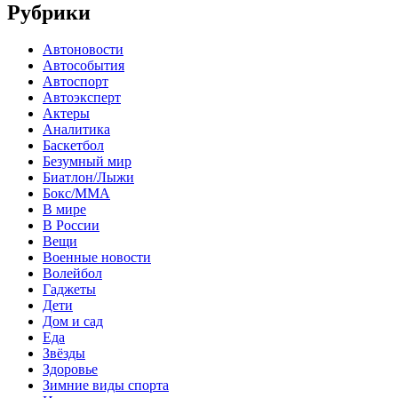
Рубрики
Автоновости
Автособытия
Автоспорт
Автоэксперт
Актеры
Аналитика
Баскетбол
Безумный мир
Биатлон/Лыжи
Бокс/MMA
В мире
В России
Вещи
Военные новости
Волейбол
Гаджеты
Дети
Дом и сад
Еда
Звёзды
Здоровье
Зимние виды спорта