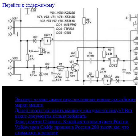
Перейти к содержимому
10 августа, 2026
Эксперт назвал самые перспективные новые российские
марки машин
Дилер просит оставить машину «на диагностику»? Вот
какие документы нельзя забывать
Завод имени Сталина. Какой автопром нужен России
Volkswagen Caddy прошел в России 280 тысяч км: что
сломалось в машине