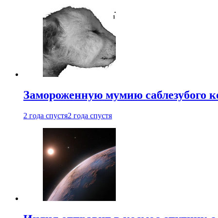
Замороженную мумию саблезубого к
2 года спустя
2 года спустя