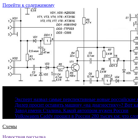
Перейти к содержимому
8 августа, 2026
Эксперт назвал самые перспективные новые российские
Дилер просит оставить машину «на диагностику»? Вот ка
Завод имени Сталина. Какой автопром нужен России
Volkswagen Caddy прошел в России 280 тысяч км: что сл
Схемы
Новостная рассылка