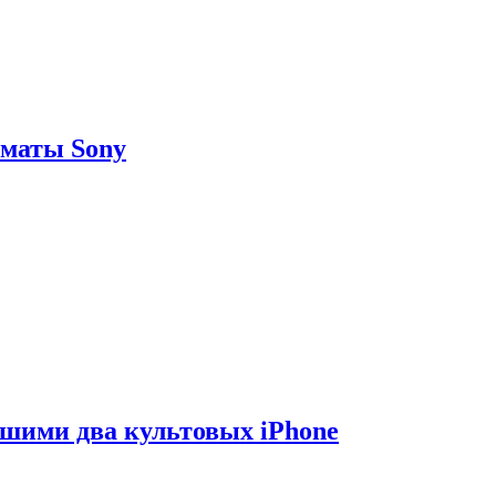
рматы Sony
вшими два культовых iPhone