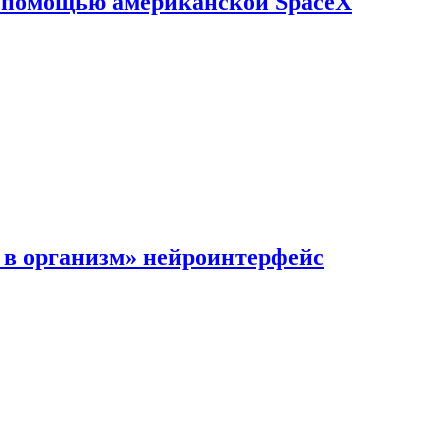
с помощью американской SpaceX
в организм» нейроинтерфейс