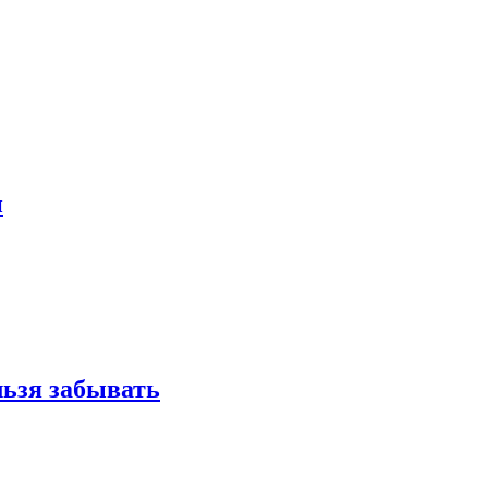
и
льзя забывать