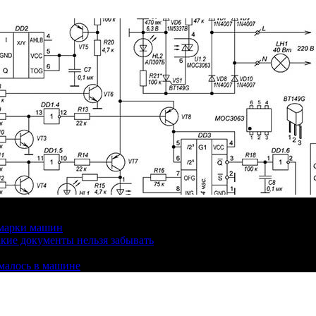
 марки машин
кие документы нельзя забывать
омалось в машине