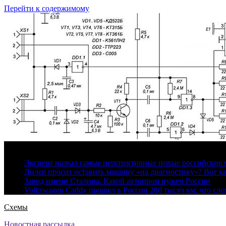
Перейти к содержимому
8 августа, 2026
Эксперт назвал самые перспективные новые российские
Дилер просит оставить машину «на диагностику»? Вот ка
Завод имени Сталина. Какой автопром нужен России
Volkswagen Caddy прошел в России 280 тысяч км: что сл
Схемы
Новостная рассылка