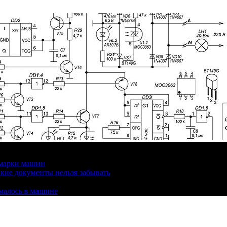
 марки машин
кие документы нельзя забывать
омалось в машине