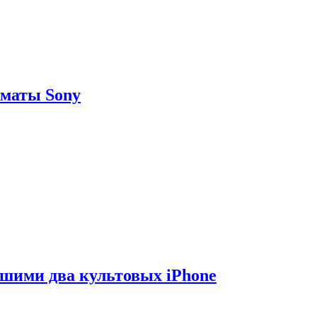
рматы Sony
вшими два культовых iPhone