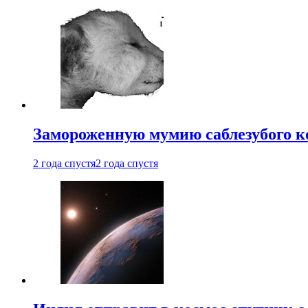
Замороженную мумию саблезубого к
2 года спустя
2 года спустя