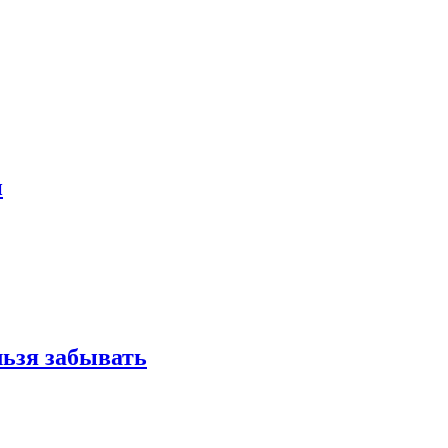
и
льзя забывать