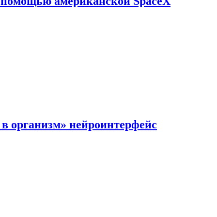
с помощью американской SpaceX
в организм» нейроинтерфейс