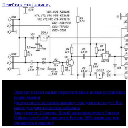
Перейти к содержимому
8 августа, 2026
Эксперт назвал самые перспективные новые российские
марки машин
Дилер просит оставить машину «на диагностику»? Вот
какие документы нельзя забывать
Завод имени Сталина. Какой автопром нужен России
Volkswagen Caddy прошел в России 280 тысяч км: что
сломалось в машине