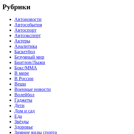
Рубрики
Автоновости
Автособытия
Автоспорт
Автоэксперт
Актеры
Аналитика
Баскетбол
Безумный мир
Биатлон/Лыжи
Бокс/MMA
В мире
В России
Вещи
Военные новости
Волейбол
Гаджеты
Дети
Дом и сад
Еда
Звёзды
Здоровье
Зимние виды спорта