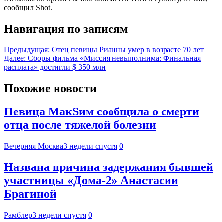
сообщил Shot.
Навигация по записям
Предыдущая:
Отец певицы Рианны умер в возрасте 70 лет
Далее:
Сборы фильма «Миссия невыполнима: Финальная
расплата» достигли $ 350 млн
Похожие новости
Певица МакSим сообщила о смерти
отца после тяжелой болезни
Вечерняя Москва
3 недели спустя
0
Названа причина задержания бывшей
участницы «Дома-2» Анастасии
Брагиной
Рамблер
3 недели спустя
0