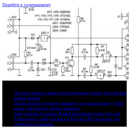
Перейти к содержимому
6 августа, 2026
Эксперт назвал самые перспективные новые российские
марки машин
Дилер просит оставить машину «на диагностику»? Вот
какие документы нельзя забывать
Завод имени Сталина. Какой автопром нужен России
Volkswagen Caddy прошел в России 280 тысяч км: что
сломалось в машине