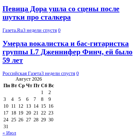
Певица Дора ушла со сцены после
шутки про сталкера
Газета.Ru
3 недели спустя
0
Умерла вокалистка и бас-гитаристка
группы L7 Дженнифер Финч, ей было
59 лет
Российская Газета
3 недели спустя
0
Август 2026
Пн
Вт
Ср
Чт
Пт
Сб
Вс
1
2
3
4
5
6
7
8
9
10
11
12
13
14
15
16
17
18
19
20
21
22
23
24
25
26
27
28
29
30
31
« Июл