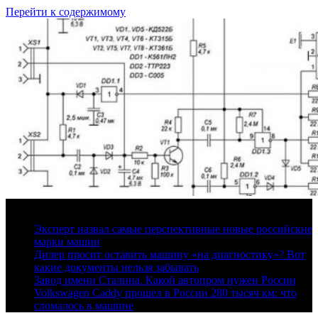
Перейти к содержимому
6 августа, 2026
Эксперт назвал самые перспективные новые российские
марки машин
Дилер просит оставить машину «на диагностику»? Вот
какие документы нельзя забывать
Завод имени Сталина. Какой автопром нужен России
Volkswagen Caddy прошел в России 280 тысяч км: что
сломалось в машине