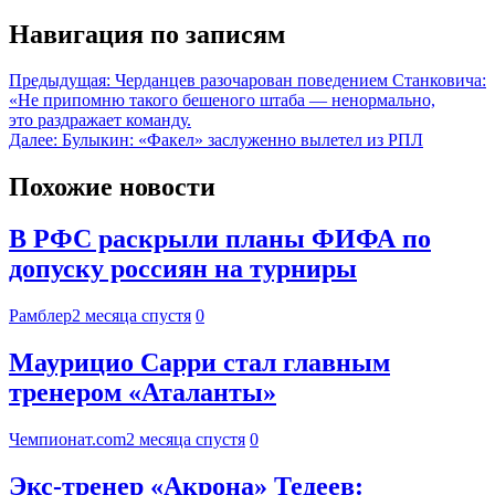
Навигация по записям
Предыдущая:
Черданцев разочарован поведением Станковича:
«Не припомню такого бешеного штаба — ненормально,
это раздражает команду.
Далее:
Булыкин: «Факел» заслуженно вылетел из РПЛ
Похожие новости
В РФС раскрыли планы ФИФА по
допуску россиян на турниры
Рамблер
2 месяца спустя
0
Маурицио Сарри стал главным
тренером «Аталанты»
Чемпионат.com
2 месяца спустя
0
Экс-тренер «Акрона» Тедеев: