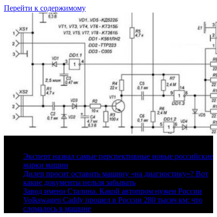
Перейти к содержимому
7 августа, 2026
Эксперт назвал самые перспективные новые российские
марки машин
Дилер просит оставить машину «на диагностику»? Вот
какие документы нельзя забывать
Завод имени Сталина. Какой автопром нужен России
Volkswagen Caddy прошел в России 280 тысяч км: что
сломалось в машине