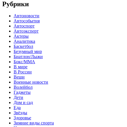
Рубрики
Автоновости
Автособытия
Автоспорт
Автоэксперт
Актеры
Аналитика
Баскетбол
Безумный мир
Биатлон/Лыжи
Бокс/MMA
В мире
В России
Вещи
Военные новости
Волейбол
Гаджеты
Дети
Дом и сад
Еда
Звёзды
Здоровье
Зимние виды спорта