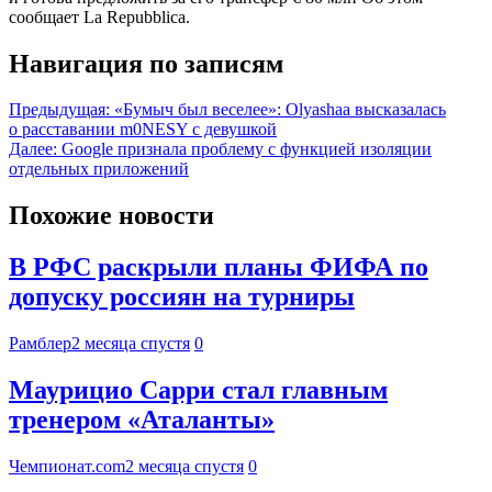
сообщает La Repubblica.
Навигация по записям
Предыдущая:
«Бумыч был веселее»: Olyashaa высказалась
о расставании m0NESY с девушкой
Далее:
Google признала проблему с функцией изоляции
отдельных приложений
Похожие новости
В РФС раскрыли планы ФИФА по
допуску россиян на турниры
Рамблер
2 месяца спустя
0
Маурицио Сарри стал главным
тренером «Аталанты»
Чемпионат.com
2 месяца спустя
0