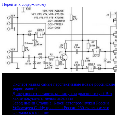
Перейти к содержимому
7 августа, 2026
Эксперт назвал самые перспективные новые российские
марки машин
Дилер просит оставить машину «на диагностику»? Вот
какие документы нельзя забывать
Завод имени Сталина. Какой автопром нужен России
Volkswagen Caddy прошел в России 280 тысяч км: что
сломалось в машине