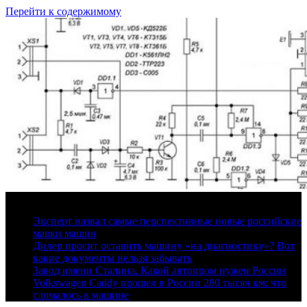
Перейти к содержимому
9 августа, 2026
Эксперт назвал самые перспективные новые российские
марки машин
Дилер просит оставить машину «на диагностику»? Вот
какие документы нельзя забывать
Завод имени Сталина. Какой автопром нужен России
Volkswagen Caddy прошел в России 280 тысяч км: что
сломалось в машине