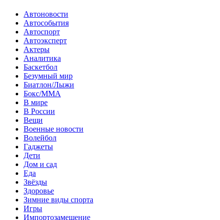
Автоновости
Автособытия
Автоспорт
Автоэксперт
Актеры
Аналитика
Баскетбол
Безумный мир
Биатлон/Лыжи
Бокс/MMA
В мире
В России
Вещи
Военные новости
Волейбол
Гаджеты
Дети
Дом и сад
Еда
Звёзды
Здоровье
Зимние виды спорта
Игры
Импортозамещение