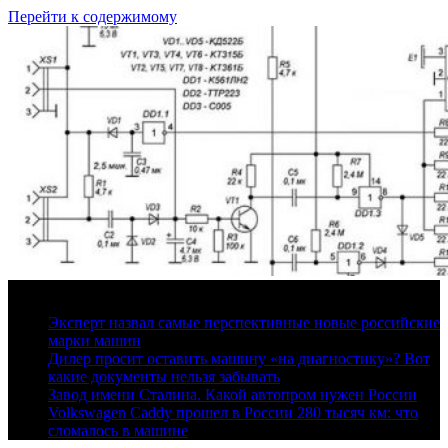
Перейти к содержимому
8 августа, 2026
Эксперт назвал самые перспективные новые российские
марки машин
Дилер просит оставить машину «на диагностику»? Вот
какие документы нельзя забывать
Завод имени Сталина. Какой автопром нужен России
Volkswagen Caddy прошел в России 280 тысяч км: что
сломалось в машине