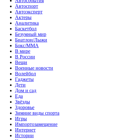
Автособытия
Автоспорт
Автоэксперт
Актеры
Аналитика
Баскетбол
Безумный мир
Биатлон/Лыжи
Бокс/MMA
В мире
В России
Вещи
Военные новости
Волейбол
Гаджеты
Дети
Дом и сад
Еда
Звёзды
Здоровье
Зимние виды спорта
Игры
Импортозамещение
Интернет
Истории