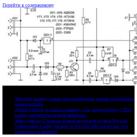
Перейти к содержимому
9 августа, 2026
Эксперт назвал самые перспективные новые российские
марки машин
Дилер просит оставить машину «на диагностику»? Вот
какие документы нельзя забывать
Завод имени Сталина. Какой автопром нужен России
Volkswagen Caddy прошел в России 280 тысяч км: что
сломалось в машине