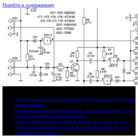
Перейти к содержимому
7 августа, 2026
Эксперт назвал самые перспективные новые российские
марки машин
Дилер просит оставить машину «на диагностику»? Вот
какие документы нельзя забывать
Завод имени Сталина. Какой автопром нужен России
Volkswagen Caddy прошел в России 280 тысяч км: что
сломалось в машине