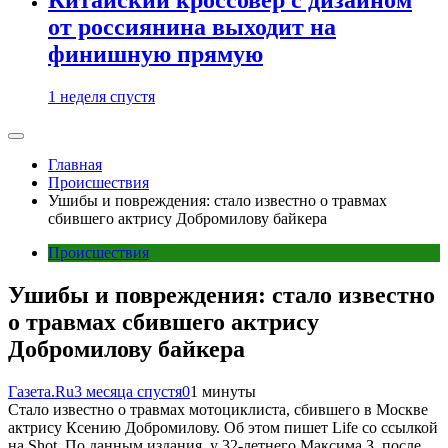
от россиянина выходит на
финишную прямую
1 неделя спустя
Главная
Происшествия
Ушибы и повреждения: стало известно о травмах
сбившего актрису Добромилову байкера
Происшествия
Ушибы и повреждения: стало известно
о травмах сбившего актрису
Добромилову байкера
Газета.Ru
3 месяца спустя
0
1 минуты
Стало известно о травмах мотоциклиста, сбившего в Москве
актрису Ксению Добромилову. Об этом пишет Life со ссылкой
на Shot. По данным издания, у 32-летнего Максима З. после