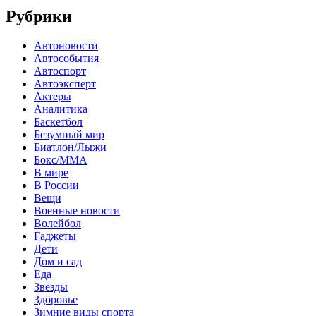
Рубрики
Автоновости
Автособытия
Автоспорт
Автоэксперт
Актеры
Аналитика
Баскетбол
Безумный мир
Биатлон/Лыжи
Бокс/MMA
В мире
В России
Вещи
Военные новости
Волейбол
Гаджеты
Дети
Дом и сад
Еда
Звёзды
Здоровье
Зимние виды спорта