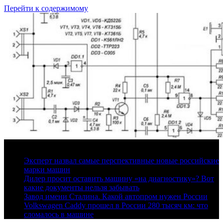
Перейти к содержимому
7 августа, 2026
Эксперт назвал самые перспективные новые российские
марки машин
Дилер просит оставить машину «на диагностику»? Вот
какие документы нельзя забывать
Завод имени Сталина. Какой автопром нужен России
Volkswagen Caddy прошел в России 280 тысяч км: что
сломалось в машине