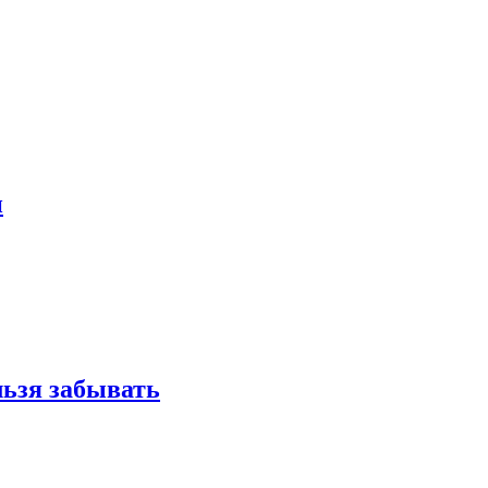
и
льзя забывать