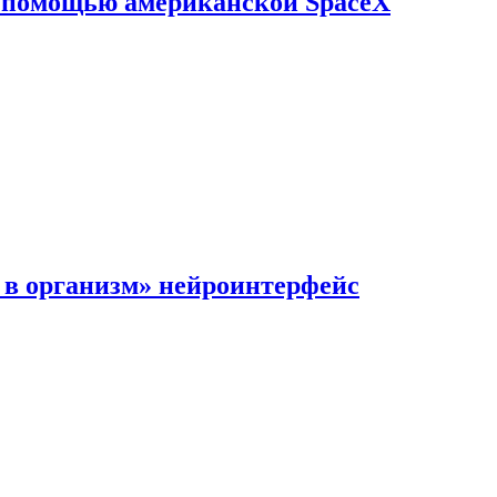
с помощью американской SpaceX
в организм» нейроинтерфейс