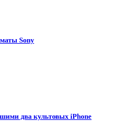
рматы Sony
вшими два культовых iPhone