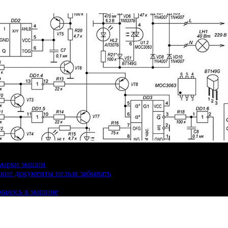
 марки машин
кие документы нельзя забывать
омалось в машине