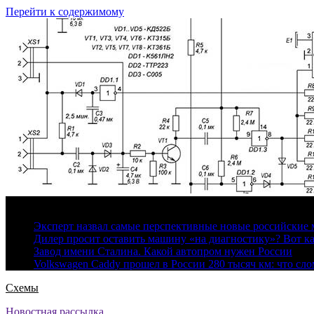
Перейти к содержимому
10 августа, 2026
Эксперт назвал самые перспективные новые российские
Дилер просит оставить машину «на диагностику»? Вот ка
Завод имени Сталина. Какой автопром нужен России
Volkswagen Caddy прошел в России 280 тысяч км: что сл
Схемы
Новостная рассылка