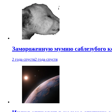
Замороженную мумию саблезубого к
2 года спустя
2 года спустя