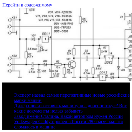
Перейти к содержимому
6 августа, 2026
Эксперт назвал самые перспективные новые российские
марки машин
Дилер просит оставить машину «на диагностику»? Вот
какие документы нельзя забывать
Завод имени Сталина. Какой автопром нужен России
Volkswagen Caddy прошел в России 280 тысяч км: что
сломалось в машине