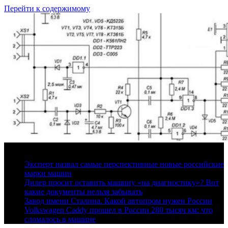
Перейти к содержимому
6 августа, 2026
Эксперт назвал самые перспективные новые российские
марки машин
Дилер просит оставить машину «на диагностику»? Вот
какие документы нельзя забывать
Завод имени Сталина. Какой автопром нужен России
Volkswagen Caddy прошел в России 280 тысяч км: что
сломалось в машине