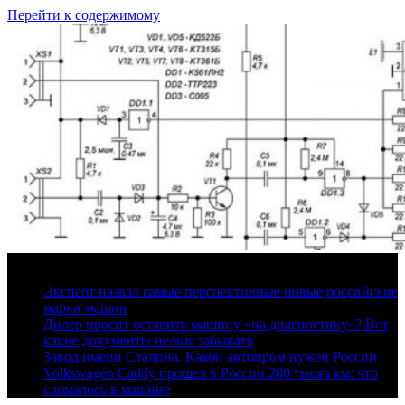
Перейти к содержимому
7 августа, 2026
Эксперт назвал самые перспективные новые российские
марки машин
Дилер просит оставить машину «на диагностику»? Вот
какие документы нельзя забывать
Завод имени Сталина. Какой автопром нужен России
Volkswagen Caddy прошел в России 280 тысяч км: что
сломалось в машине