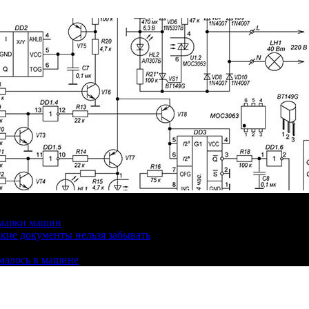
 марки машин
кие документы нельзя забывать
омалось в машине