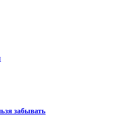
и
льзя забывать