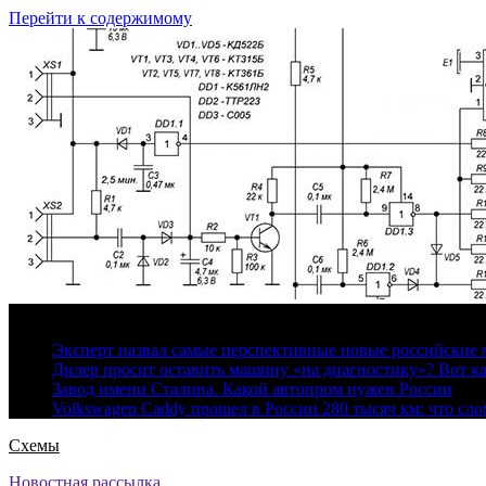
Перейти к содержимому
8 августа, 2026
Эксперт назвал самые перспективные новые российские
Дилер просит оставить машину «на диагностику»? Вот ка
Завод имени Сталина. Какой автопром нужен России
Volkswagen Caddy прошел в России 280 тысяч км: что сл
Схемы
Новостная рассылка