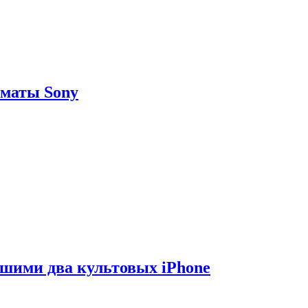
рматы Sony
вшими два культовых iPhone