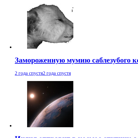
Замороженную мумию саблезубого к
2 года спустя
2 года спустя