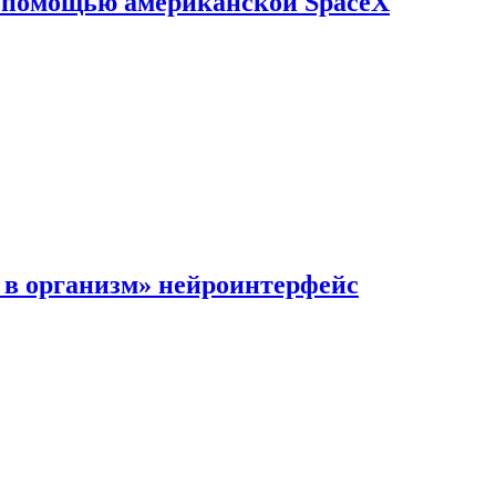
с помощью американской SpaceX
в организм» нейроинтерфейс